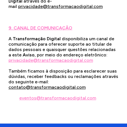
Digital
através do e-
mail
privacidade@transformacaodigital.com
9. CANAL DE COMUNICAÇÃO
A
Transformação Digital
disponibiliza um canal de
comunicação para oferecer suporte ao titular de
dados pessoais e quaisquer questões relacionadas
a este
Aviso
, por meio do endereço eletrônico:
privacidade@transformacaodigital.com
Também ficamos à disposição para esclarecer suas
dúvidas, receber feedbacks ou reclamações através
do seguinte e-mail:
contato@transformacaodigital.com
.
Para dúvidas
relacionadas a ingressos, entre em contato pelo e-
mail:
eventos@transformacaodigital.com